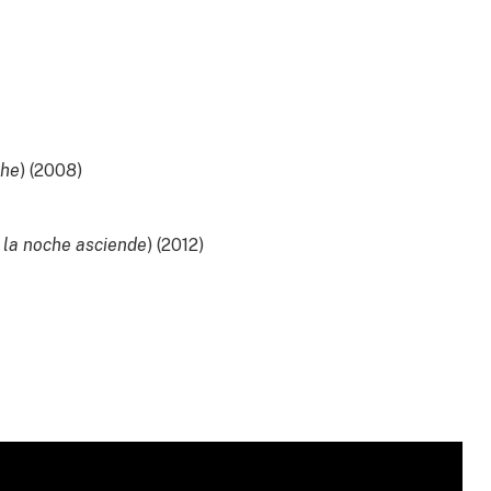
che
) (2008)
e la noche asciende
) (2012)