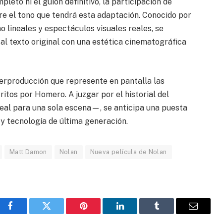
leto ni el guion definitivo, la participación de
e el tono que tendrá esta adaptación. Conocido por
o lineales y espectáculos visuales reales, se
al texto original con una estética cinematográfica
rproducción que represente en pantalla las
ritos por Homero. A juzgar por el historial del
real para una sola escena—, se anticipa una puesta
y tecnología de última generación.
Matt Damon
Nolan
Nueva película de Nolan
Facebook
Gorjeo
Pinterest
LinkedIn
Tumblr
Correo