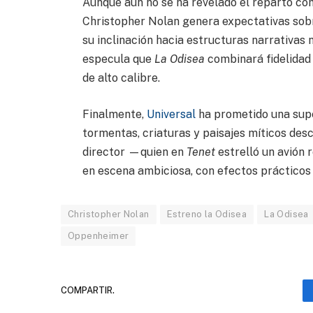
Aunque aún no se ha revelado el reparto comp
Christopher Nolan genera expectativas sobr
su inclinación hacia estructuras narrativas n
especula que
La Odisea
combinará fidelidad 
de alto calibre.
Finalmente,
Universal
ha prometido una supe
tormentas, criaturas y paisajes míticos desc
director —quien en
Tenet
estrelló un avión 
en escena ambiciosa, con efectos prácticos 
Christopher Nolan
Estreno la Odisea
La Odisea
Oppenheimer
COMPARTIR.