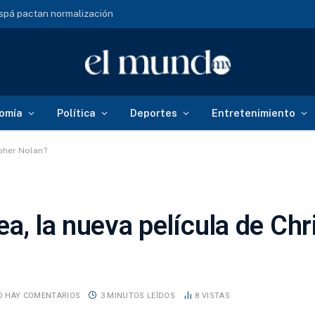
aguacates del narco
omía
Política
Deportes
Entretenimiento
opher Nolan?
ea, la nueva película de Ch
O HAY COMENTARIOS
3 MINUTOS LEÍDOS
8
VISTAS