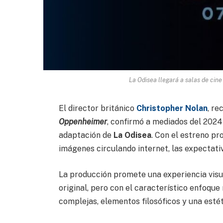
La Odisea llegará a salas de cin
El director británico
Christopher Nolan
, r
Oppenheimer
, confirmó a mediados del 202
adaptación de
La Odisea
. Con el estreno p
imágenes circulando internet, las expectati
La producción promete una experiencia visual
original, pero con el característico enfoqu
complejas, elementos filosóficos y una estét