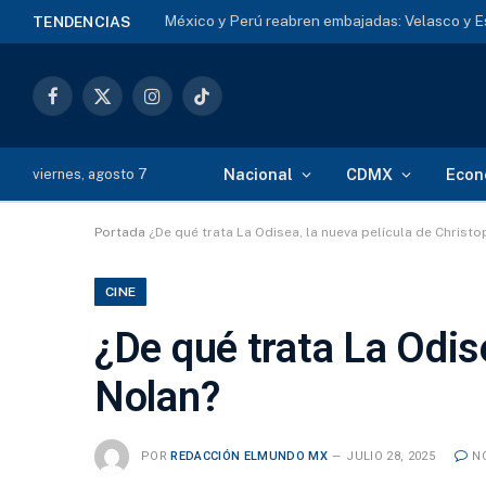
México despliega 1,500 militares para salvar 
TENDENCIAS
Facebook
X
Instagram
TikTok
(Twitter)
Nacional
CDMX
Econ
viernes, agosto 7
Portada
¿De qué trata La Odisea, la nueva película de Christ
CINE
¿De qué trata La Odis
Nolan?
POR
REDACCIÓN ELMUNDO MX
JULIO 28, 2025
N