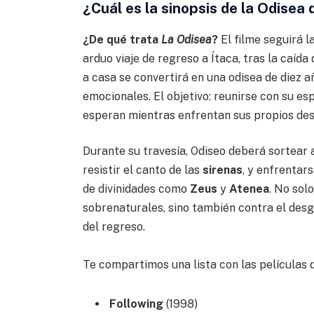
¿Cuál es la sinopsis de la Odisea
¿De qué trata
La Odisea
?
El filme seguirá l
arduo viaje de regreso a Ítaca, tras la caíd
a casa se convertirá en una odisea de diez a
emocionales. El objetivo: reunirse con su e
esperan mientras enfrentan sus propios desa
Durante su travesía, Odiseo deberá sortear
resistir el canto de las
sirenas
, y enfrentars
de divinidades como
Zeus
y
Atenea
. No sol
sobrenaturales, sino también contra el desg
del regreso.
Te compartimos una lista con las películas 
Following
(1998)