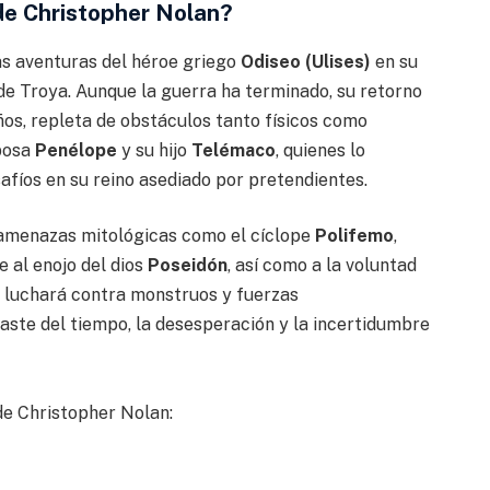
 de Christopher Nolan?
as aventuras del héroe griego
Odiseo (Ulises)
en su
a de Troya. Aunque la guerra ha terminado, su retorno
ños, repleta de obstáculos tanto físicos como
sposa
Penélope
y su hijo
Telémaco
, quienes lo
fíos en su reino asediado por pretendientes.
 amenazas mitológicas como el cíclope
Polifemo
,
e al enojo del dios
Poseidón
, así como a la voluntad
o luchará contra monstruos y fuerzas
aste del tiempo, la desesperación y la incertidumbre
de Christopher Nolan: