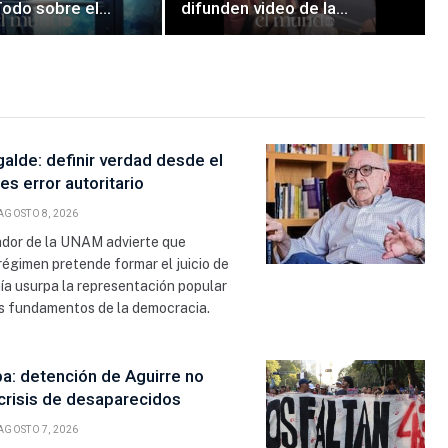
Todo sobre el
difunden video de la
e The Big Bang
caravana presidencial
 revoluciona
con “La Bestia” rumbo al
en 2026
Four Seasons
alde: definir verdad desde el
es error autoritario
AGOSTO 8, 2026
ador de la UNAM advierte que
égimen pretende formar el juicio de
ía usurpa la representación popular
os fundamentos de la democracia.
a: detención de Aguirre no
crisis de desaparecidos
AGOSTO 7, 2026