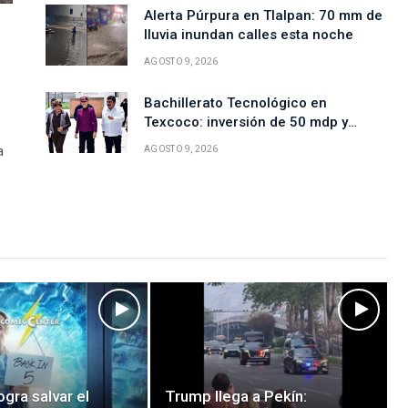
Alerta Púrpura en Tlalpan: 70 mm de
lluvia inundan calles esta noche
AGOSTO 9, 2026
Bachillerato Tecnológico en
Texcoco: inversión de 50 mdp y
CINE
beneficios
uvia:
a
AGOSTO 9, 2026
La última casa
ogra salvar el
Trump llega a Pekín: