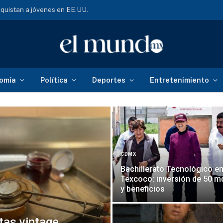
al: así buscan desaparecidos
omía
Política
Deportes
Entretenimiento
CDMX
Bachillerato Tecnológico e
Texcoco: inversión de 50 m
y beneficios
tas vintage