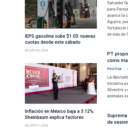
Salvador Gu
para Perso
avance la 
Aguirre, pe
fortalecer 
de más de 1
IEPS gasolina sube $1.05: nuevas
cuotas desde este sábado
AGOSTO 8, 2026
PT propon
como mas
MX
POLÍTICA
La diputad
iniciativa 
Silvestre y
animales e
Inflación en México baja a 3.12%:
Suprema 
Sheinbaum explica factores
de sesio
AGOSTO 7, 2026