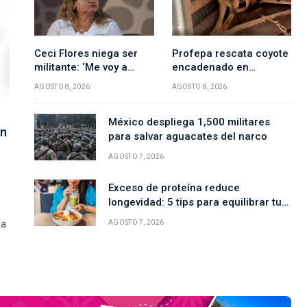
Ceci Flores niega ser
Profepa rescata coyote
militante: ‘Me voy a
encadenado en
morir buscando a mi
Edomex: así lo
AGOSTO 8, 2026
AGOSTO 8, 2026
hijo’
encontraron
México despliega 1,500 militares
 aplicar bien la
Inflación en México baja
an
para salvar aguacates del narco
na para la
Marchas y bloqueos en
a 3.37%, mínimo en 5
tes?
CDMX hoy 17 de julio
años
AGOSTO 7, 2026
Exceso de proteína reduce
longevidad: 5 tips para equilibrar tu
dieta
ta
AGOSTO 7, 2026