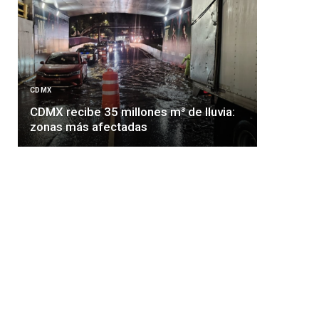
CDMX
CINE
CDMX recibe 35 millones m³ de lluvia:
zonas más afectadas
La ú