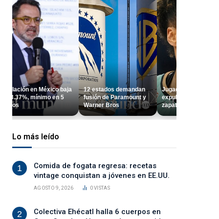
12 estados demandan
Jugadora de WNBA
¿Cómo aplicar bien la
fusión de Paramount y
expulsada tras lanzar
insulina para la
Warner Bros
zapato
diabetes?
Lo más leído
Comida de fogata regresa: recetas
vintage conquistan a jóvenes en EE.UU.
AGOSTO 9, 2026
0
VISTAS
Colectiva Ehécatl halla 6 cuerpos en