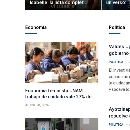
Isabelle: la lista completa
universo: 
de canciones de su
spin-off d
banda sonora
Theory que
HBO Max 
Economía
Política
Valdés Ug
gobierno 
POLÍTICA
El investig
cuando un r
la ciudadan
y socava l
Economía feminista UNAM:
trabajo de cuidado vale 27% del
PIB
AGOSTO 8, 2026
Ayotzinap
resuelve 
POLÍTICA