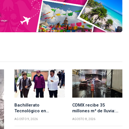
Bachillerato
CDMX recibe 35
Tecnológico en
millones m³ de lluvia:
Texcoco: inversión de
zonas más afectadas
AGOSTO 9, 2026
AGOSTO 8, 2026
50 mdp y beneficios