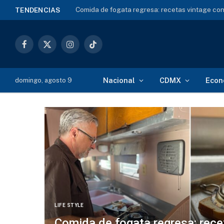
Colectiva Ehécatl halla 6 cuerpos en Gran Can
TENDENCIAS
Facebook
X
Instagram
TikTok
(Twitter)
Nacional
CDMX
Econ
domingo, agosto 9
LIFE STYLE
Comida de fogata regresa: rece