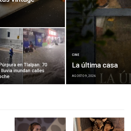
.
CINE
La última casa
 Púrpura en Tlalpan: 70
lluvia inundan calles
oche
AGOSTO 9, 2026