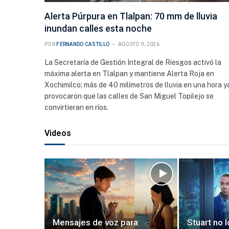
Alerta Púrpura en Tlalpan: 70 mm de lluvia
inundan calles esta noche
POR
FERNANDO CASTILLO
AGOSTO 9, 2026
La Secretaría de Gestión Integral de Riesgos activó la
CDMX
máxima alerta en Tlalpan y mantiene Alerta Roja en
CDMX recibe 35 millones m³ de ll
Xochimilco; más de 40 milímetros de lluvia en una hora y
zonas más afectadas
provocaron que las calles de San Miguel Topilejo se
convirtieran en ríos.
Videos
Mensajes de voz para
Stuart no l