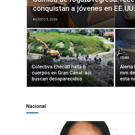
conquistan a jóvenes en EE.UU
AGOSTO 9, 2026
CDMX
CDMX
Colectiva Ehécatl halla 6
Alerta
cuerpos en Gran Canal: así
mm de 
buscan desaparecidos
esta n
Nacional