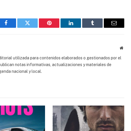
Facebook
Gorjeo
Pinterest
LinkedIn
Tumblr
Correo
electrón
Sitio
web
torial utilizada para contenidos elaborados o gestionados por el
 publican notas informativas, actualizaciones y materiales de
genda nacional y local.