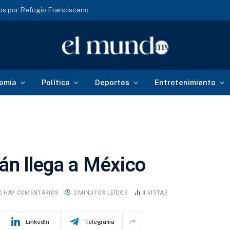
s por Refugio Franciscano
omía
Política
Deportes
Entretenimiento
án llega a México
O HAY COMENTARIOS
2 MINUTOS LEÍDOS
4
VISTAS
LinkedIn
Telegrama