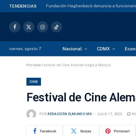
Fundación Haghenbeck denuncia a funcionario
TENDENCIAS
Facebook
X
Instagram
TikTok
(Twitter)
Nacional
CDMX
Econ
viernes, agosto 7
Portada
Festival de Cine Alemán llega a México
CINE
Festival de Cine Alem
POR
REDACCIÓN ELMUNDO MX
JULIO 17, 2025
N
Facebook
Gorjeo
Pinterest