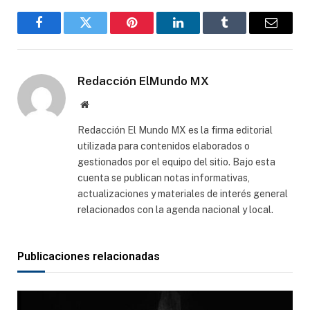
Facebook
Gorjeo
Pinterest
LinkedIn
Tumblr
Correo
electró
Redacción ElMundo MX
Sitio
web
Redacción El Mundo MX es la firma editorial
utilizada para contenidos elaborados o
gestionados por el equipo del sitio. Bajo esta
cuenta se publican notas informativas,
actualizaciones y materiales de interés general
relacionados con la agenda nacional y local.
Publicaciones relacionadas