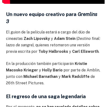
Un nuevo equipo creativo para
Gremlins
3
El guion de la película estará a cargo del dúo de
cineastas
Zach Lipovsky
y
Adam Stein
(
Destino final:
lazos de sangre
), quienes retomaron una versión
previa escrita por
Toby Halbrooks
y
Carl Ellsworth
.
En la producción también participarán
Kristie
Macosko Krieger
y
Holly Bario
por parte de Amblin,
junto con
Michael Barnathan
y
Mark Radcliffe
de
26th Street Pictures.
El regreso de una saga legendaria
Por el momento,
no se han revelado detalles sobre