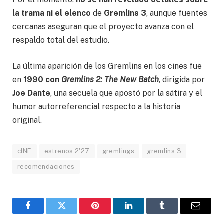
la trama ni el elenco
de
Gremlins 3
, aunque fuentes
cercanas aseguran que el proyecto avanza con el
respaldo total del estudio.
La última aparición de los Gremlins en los cines fue
en
1990 con
Gremlins 2: The New Batch
, dirigida por
Joe Dante
, una secuela que apostó por la sátira y el
humor autorreferencial respecto a la historia
original.
cINE
estrenos 2'27
gremlings
gremlins 3
recomendaciones
Facebook
Gorjeo
Pinterest
LinkedIn
Tumblr
Correo