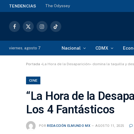
35 mil árboles en CDMX: arranca Jornada Naci
TENDENCIAS
Facebook
X
Instagram
TikTok
(Twitter)
Nacional
CDMX
Econ
viernes, agosto 7
Portada
«La Hora de la Desaparición» domina la taquilla y de
CINE
“La Hora de la Desapar
Los 4 Fantásticos
POR
REDACCIÓN ELMUNDO MX
AGOSTO 11, 2025