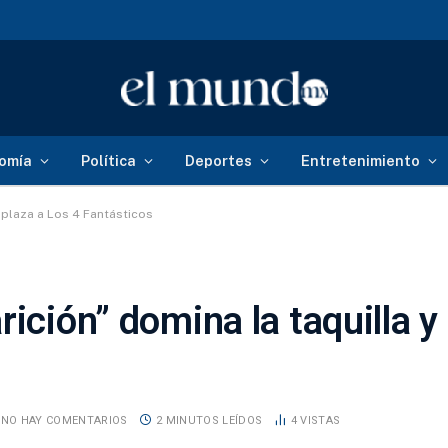
onal de Reforestación
omía
Política
Deportes
Entretenimiento
splaza a Los 4 Fantásticos
ición” domina la taquilla y
NO HAY COMENTARIOS
2 MINUTOS LEÍDOS
4
VISTAS