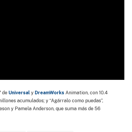
”
de
Universal
y
DreamWorks
Animation, con 10.4
millones acumulados; y “Agárralo como puedas”,
eeson y Pamela Anderson, que suma más de 56