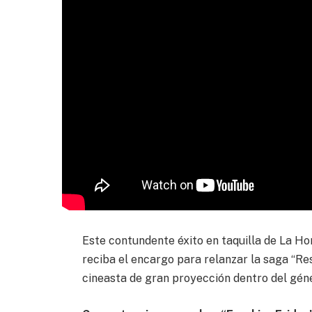
Este contundente éxito en taquilla de La Ho
reciba el encargo para relanzar la saga “Res
cineasta de gran proyección dentro del géne