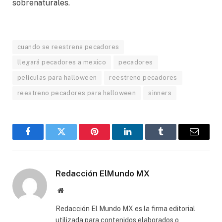
sobrenaturales.
cuando se reestrena pecadores
llegará pecadores a mexico
pecadores
películas para halloween
reestreno pecadores
reestreno pecadores para halloween
sinners
Facebook
Gorjeo
Pinterest
LinkedIn
Tumblr
Correo
electró
Redacción ElMundo MX
Sitio
web
Redacción El Mundo MX es la firma editorial
utilizada para contenidos elaborados o