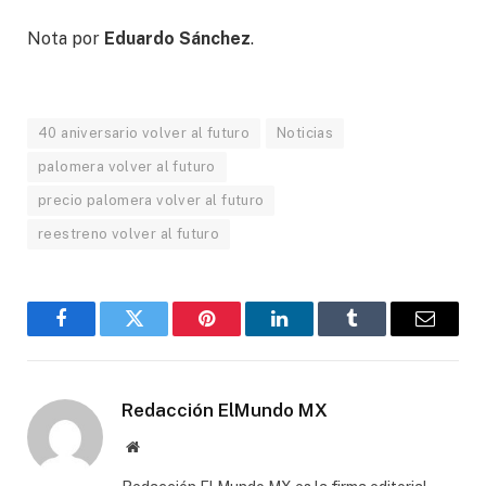
Nota por
Eduardo Sánchez
.
40 aniversario volver al futuro
Noticias
palomera volver al futuro
precio palomera volver al futuro
reestreno volver al futuro
Facebook
Gorjeo
Pinterest
LinkedIn
Tumblr
Correo
electró
Redacción ElMundo MX
Sitio
web