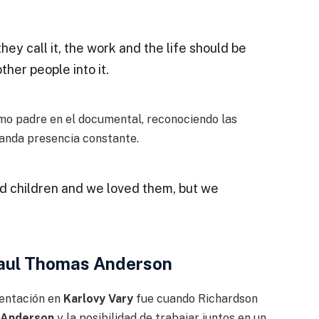
hey call it, the work and the life should be
her people into it.
omo padre en el documental, reconociendo las
anda presencia constante.
ad children and we loved them, but we
 Paul Thomas Anderson
sentación en
Karlovy Vary
fue cuando Richardson
 Anderson
y la posibilidad de trabajar juntos en un