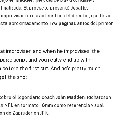
bajo en
Madden
, película de David O. Russell
finalizada. El proyecto presentó desafíos
improvisación característico del director, que llevó
 hasta aproximadamente
176 páginas
antes del primer
at improviser, and when he improvises, the
page script and you really end up with
before the first cut. And he’s pretty much
et the shot.
a sobre el legendario coach
John Madden
, Richardson
 la
NFL
en formato
16mm
como referencia visual,
ión de Zapruder en JFK.