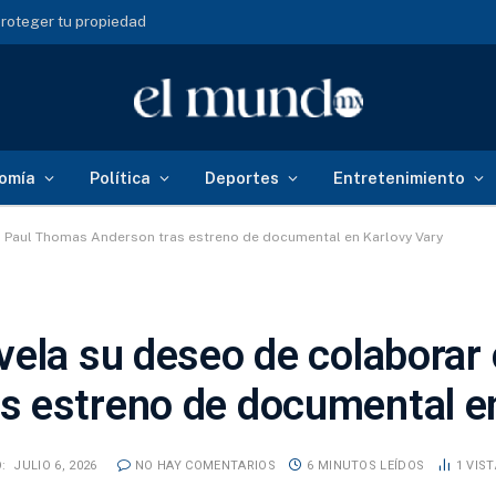
roteger tu propiedad
omía
Política
Deportes
Entretenimiento
n Paul Thomas Anderson tras estreno de documental en Karlovy Vary
vela su deseo de colaborar
 estreno de documental en
:
JULIO 6, 2026
NO HAY COMENTARIOS
6 MINUTOS LEÍDOS
1
VIS