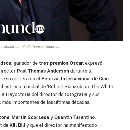
e trabajar con Paul Thomas Anderson
rdson
, ganador de
tres premios Oscar
, expresó
director
Paul Thomas Anderson
durante la
re su carrera en el
Festival Internacional de Cine
el estreno mundial de ‘Robert Richardson: The White
 la trayectoria del director de fotografía y sus
s más importantes de las últimas décadas.
Stone
,
Martin Scorsese
y
Quentin Tarantino
,
et de
Kill Bill
y que el director ha manifestado