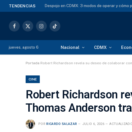
Despojo en CDMX: 3 modos de operar y cómo p
TENDENCIAS
Facebook
X
Instagram
TikTok
(Twitter)
Nacional
CDMX
Econ
jueves, agosto 6
Portada
Robert Richardson revela su deseo de colaborar co
CINE
Robert Richardson re
Thomas Anderson tras
POR
RICARDO SALAZAR
JULIO 6, 2026
ACTUALIZADO