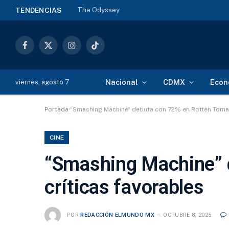
35 mil árboles en CDMX: arranca Jornada Naci
TENDENCIAS
Facebook
X
Instagram
TikTok
(Twitter)
Nacional
CDMX
Econ
viernes, agosto 7
Portada
“Smashing Machine” debuta con 72% en Rotten Tomat
CINE
“Smashing Machine” 
críticas favorables
POR
REDACCIÓN ELMUNDO MX
OCTUBRE 8, 2025