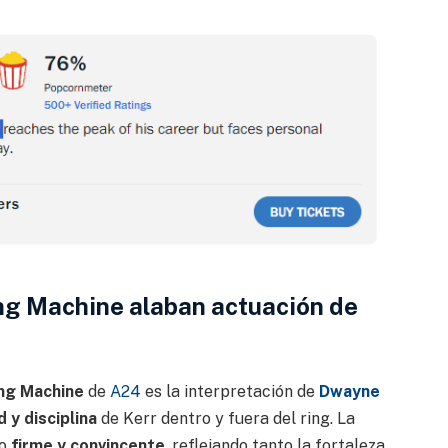
ng Machine alaban actuación de
ng Machine
de
A24
es la interpretación de
Dwayne
 y disciplina
de Kerr dentro y fuera del ring. La
mo
firme y convincente
, reflejando tanto la fortaleza