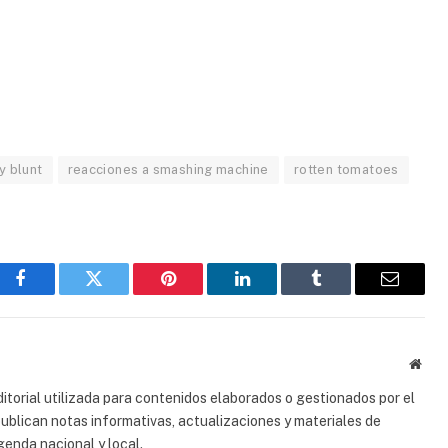
y blunt
reacciones a smashing machine
rotten tomatoes
Facebook
Gorjeo
Pinterest
LinkedIn
Tumblr
Correo
electrón
Sitio
web
torial utilizada para contenidos elaborados o gestionados por el
 publican notas informativas, actualizaciones y materiales de
genda nacional y local.