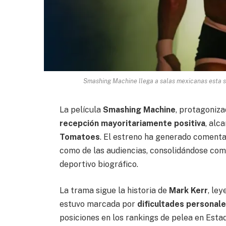
Smashing Machine llega a salas mexicanas esta se
La película
Smashing Machine
, protagoniz
recepción mayoritariamente positiva
, alc
Tomatoes
. El estreno ha generado comentar
como de las audiencias, consolidándose com
deportivo biográfico.
La trama sigue la historia de
Mark Kerr
, le
estuvo marcada por
dificultades personal
posiciones en los rankings de pelea en Esta