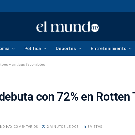
onal de Reforestación
omía
Política
Deportes
Entretenimiento
oes y críticas favorables
debuta con 72% en Rotten
NO HAY COMENTARIOS
2 MINUTOS LEÍDOS
8
VISTAS