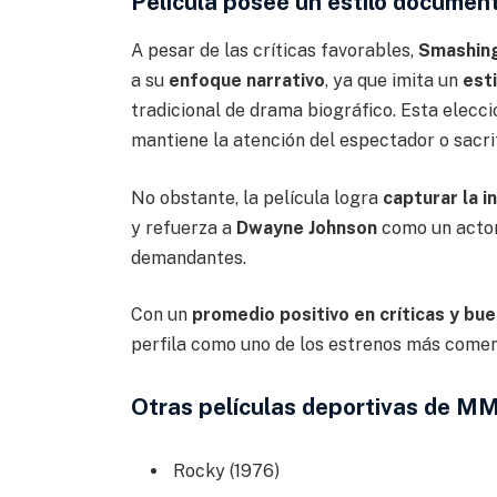
Película poseé un estilo documen
A pesar de las críticas favorables,
Smashin
a su
enfoque narrativo
, ya que imita un
est
tradicional de drama biográfico. Esta elecci
mantiene la atención del espectador o sacrif
No obstante, la película logra
capturar la 
y refuerza a
Dwayne Johnson
como un actor
demandantes.
Con un
promedio positivo en críticas y bu
perfila como uno de los estrenos más comen
Otras películas deportivas de M
Rocky (1976)