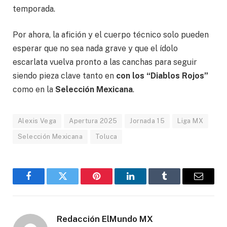
temporada.
Por ahora, la afición y el cuerpo técnico solo pueden
esperar que no sea nada grave y que el ídolo
escarlata vuelva pronto a las canchas para seguir
siendo pieza clave tanto en
con los
“Diablos Rojos”
como en la
Selección Mexicana
.
Alexis Vega
Apertura 2025
Jornada 15
Liga MX
Selección Mexicana
Toluca
Facebook
Gorjeo
Pinterest
LinkedIn
Tumblr
Correo
electró
Redacción ElMundo MX