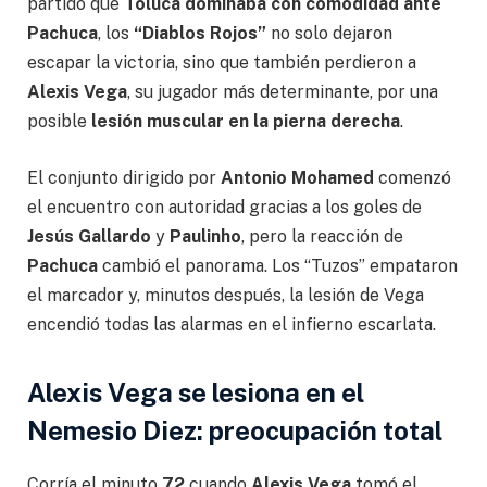
partido que
Toluca dominaba con comodidad ante
Pachuca
, los
“Diablos Rojos”
no solo dejaron
escapar la victoria, sino que también perdieron a
Alexis Vega
, su jugador más determinante, por una
posible
lesión muscular en la pierna derecha
.
El conjunto dirigido por
Antonio Mohamed
comenzó
el encuentro con autoridad gracias a los goles de
Jesús Gallardo
y
Paulinho
, pero la reacción de
Pachuca
cambió el panorama. Los “Tuzos” empataron
el marcador y, minutos después, la lesión de Vega
encendió todas las alarmas en el infierno escarlata.
Alexis Vega se lesiona en el
Nemesio Diez: preocupación total
Corría el minuto
72
cuando
Alexis Vega
tomó el