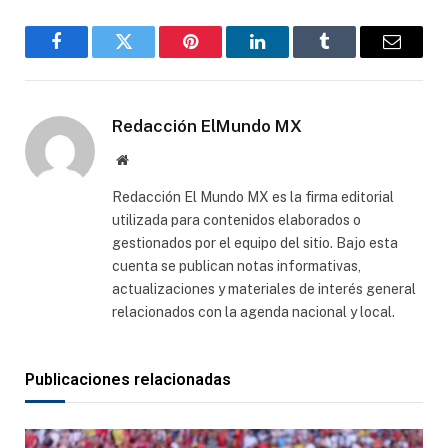
Facebook
Gorjeo
Pinterest
LinkedIn
Tumblr
Correo
electró
Redacción ElMundo MX
Sitio
web
Redacción El Mundo MX es la firma editorial
utilizada para contenidos elaborados o
gestionados por el equipo del sitio. Bajo esta
cuenta se publican notas informativas,
actualizaciones y materiales de interés general
relacionados con la agenda nacional y local.
Publicaciones relacionadas