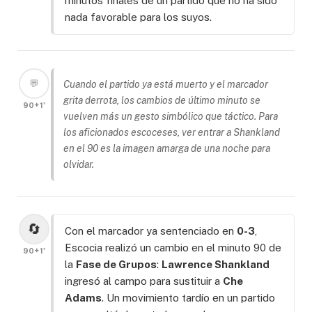
minutos finales de un partido que no ha sido
nada favorable para los suyos.
💬
Cuando el partido ya está muerto y el marcador
grita derrota, los cambios de último minuto se
90+1'
vuelven más un gesto simbólico que táctico. Para
los aficionados escoceses, ver entrar a Shankland
en el 90 es la imagen amarga de una noche para
olvidar.
🔄
Con el marcador ya sentenciado en
0-3
,
Escocia realizó un cambio en el minuto 90 de
90+1'
la
Fase de Grupos
:
Lawrence Shankland
ingresó al campo para sustituir a
Che
Adams
. Un movimiento tardío en un partido