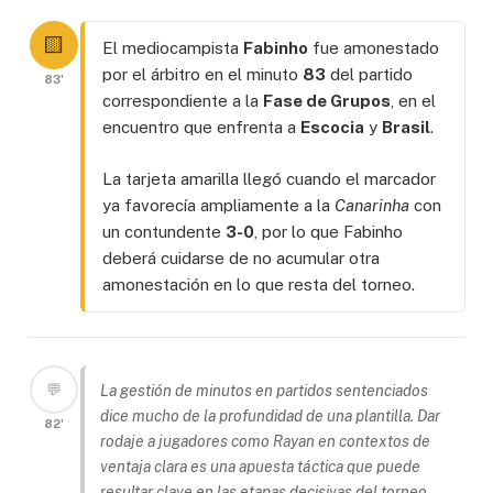
🟨
El mediocampista
Fabinho
fue amonestado
por el árbitro en el minuto
83
del partido
83'
correspondiente a la
Fase de Grupos
, en el
encuentro que enfrenta a
Escocia
y
Brasil
.
La tarjeta amarilla llegó cuando el marcador
ya favorecía ampliamente a la
Canarinha
con
un contundente
3-0
, por lo que Fabinho
deberá cuidarse de no acumular otra
amonestación en lo que resta del torneo.
💬
La gestión de minutos en partidos sentenciados
dice mucho de la profundidad de una plantilla. Dar
82'
rodaje a jugadores como Rayan en contextos de
ventaja clara es una apuesta táctica que puede
resultar clave en las etapas decisivas del torneo.