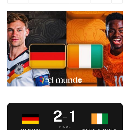
2
1
–
FINAL