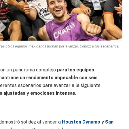
ras otros equipos mexicanos luchan por avanzar. Conozca los escenarios.
on un panorama complejo
para los equipos
antiene un rendimiento impecable con seis
ferentes escenarios para avanzar a la siguiente
s ajustadas y emociones intensas
.
demostró solidez al vencer a
Houston Dynamo
y
San