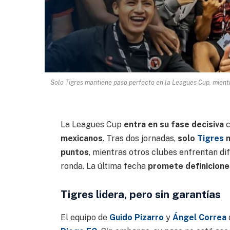
Solo Tigres mantiene paso perfecto en la Leagues Cup, mient
La Leagues Cup
entra en su fase decisiva
c
mexicanos
. Tras dos jornadas,
solo
Tigres
m
puntos
, mientras otros clubes enfrentan di
ronda. La última fecha
promete definicione
Tigres lidera, pero sin garantías
El equipo de
Guido Pizarro
y
Ángel Correa