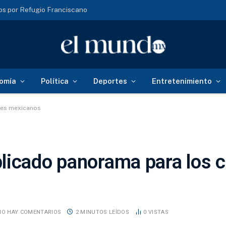
s por Refugio Franciscano
omía
Política
Deportes
Entretenimiento
bes mexicanos
licado panorama para los 
NO HAY COMENTARIOS
2 MINUTOS LEÍDOS
0
VISTAS