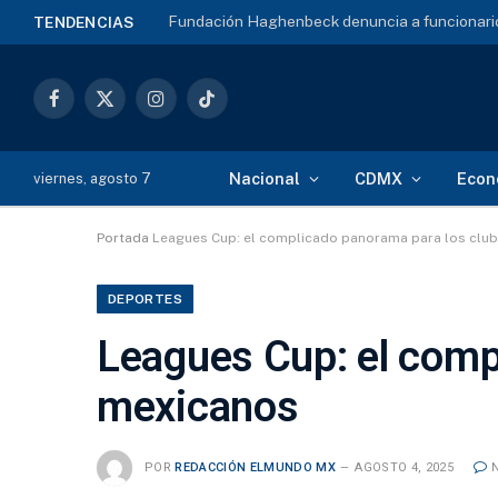
Fundación Haghenbeck denuncia a funcionario
TENDENCIAS
Facebook
X
Instagram
TikTok
(Twitter)
Nacional
CDMX
Econ
viernes, agosto 7
Portada
Leagues Cup: el complicado panorama para los clu
DEPORTES
Leagues Cup: el comp
mexicanos
POR
REDACCIÓN ELMUNDO MX
AGOSTO 4, 2025