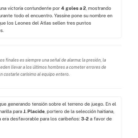
una victoria contundente por
4 goles a 2
, mostrando
 durante todo el encuentro. Yassine pone su nombre en
que los Leones del Atlas sellen tres puntos
s.
tos finales es siempre una señal de alarma: la presión, la
eden llevar a los últimos hombres a cometer errores de
en costarle carísimo al equipo entero.
gue generando tensión sobre el terreno de juego. En el
marilla para
J. Placide
, portero de la selección haitiana,
 era desfavorable para los caribeños:
3-2
a favor de