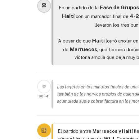
🏁
Fase de Grupos
En un partido de la
Haití
4-2
con un marcador final de
llevaron los tres pu
Haití
A pesar de que
logró anotar en
Marruecos
de
, que terminó domi
victoria amplia que deja muy b
💬
Las tarjetas en los minutos finales de una
también de los nervios propios de quien sie
90+4'
acumulada suele cobrar factura en los mo
🟨
El partido entre
Marruecos y Haití
ll
césped. En el minuto
90
,
J. Casimir
re