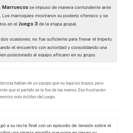
Marruecos
,
se impuso de manera contundente ante
. Los marroquíes mostraron su poderío ofensivo y se
Juego 3
ntos en el
de la etapa grupal.
 dos ocasiones, no fue suficiente para frenar el ímpetu
nando el encuentro con autoridad y consolidando una
ien posicionado al equipo africano en su grupo.
 derrota hablan de un equipo que no baja los brazos, pero
nte que el partido se le fue de las manos. Esa frustración
mentos más inútiles del juego.
egó a su recta final con un episodio de tensión sobre el
cibió una tarjeta amarilla que pone en riesgo su