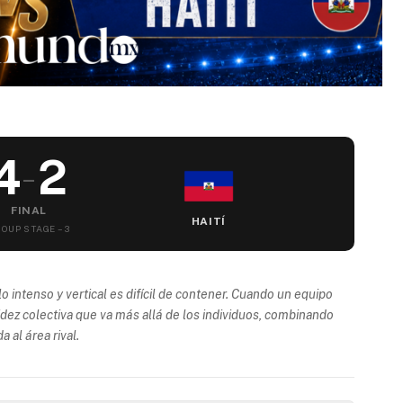
4
2
–
FINAL
HAITÍ
OUP STAGE – 3
intenso y vertical es difícil de contener. Cuando un equipo
idez colectiva que va más allá de los individuos, combinando
a al área rival.