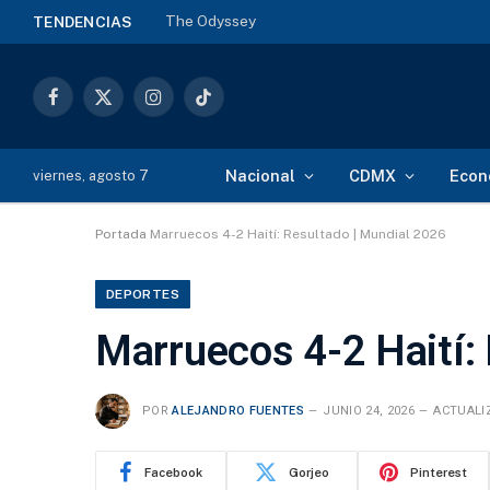
The Odyssey
TENDENCIAS
Facebook
X
Instagram
TikTok
(Twitter)
Nacional
CDMX
Econ
viernes, agosto 7
Portada
Marruecos 4-2 Haití: Resultado | Mundial 2026
DEPORTES
Marruecos 4-2 Haití:
POR
ALEJANDRO FUENTES
JUNIO 24, 2026
ACTUALI
Facebook
Gorjeo
Pinterest