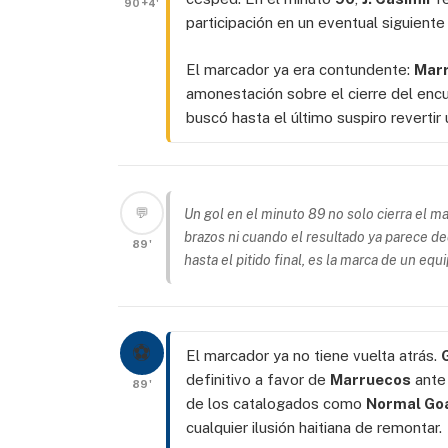
90+4'
participación en un eventual siguient
El marcador ya era contundente:
Marr
amonestación sobre el cierre del enc
buscó hasta el último suspiro revertir
💬
Un gol en el minuto 89 no solo cierra el 
brazos ni cuando el resultado ya parece de
89'
hasta el pitido final, es la marca de un eq
⚽
El marcador ya no tiene vuelta atrás.
definitivo a favor de
Marruecos
ante 
89'
de los catalogados como
Normal Go
cualquier ilusión haitiana de remontar.