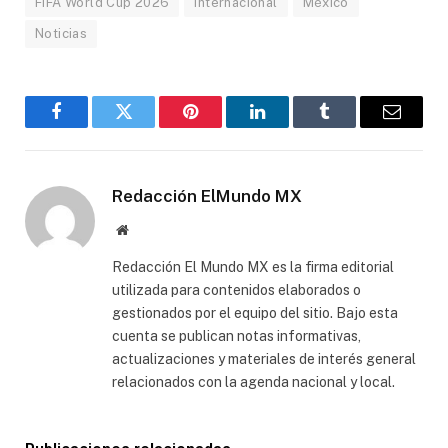
FIFA World Cup 2026
Internacional
México
Noticias
Facebook
Gorjeo
Pinterest
LinkedIn
Tumblr
Correo
electró
Redacción ElMundo MX
Sitio
web
Redacción El Mundo MX es la firma editorial
utilizada para contenidos elaborados o
gestionados por el equipo del sitio. Bajo esta
cuenta se publican notas informativas,
actualizaciones y materiales de interés general
relacionados con la agenda nacional y local.