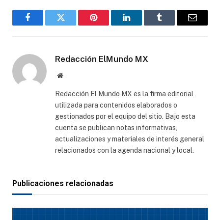
Facebook
Gorjeo
Pinterest
LinkedIn
Tumblr
Correo
electró
Redacción ElMundo MX
Sitio
web
Redacción El Mundo MX es la firma editorial
utilizada para contenidos elaborados o
gestionados por el equipo del sitio. Bajo esta
cuenta se publican notas informativas,
actualizaciones y materiales de interés general
relacionados con la agenda nacional y local.
Publicaciones relacionadas