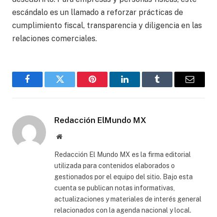
escándalo es un llamado a reforzar prácticas de
cumplimiento fiscal, transparencia y diligencia en las
relaciones comerciales.
Facebook
Gorjeo
Pinterest
LinkedIn
Tumblr
Correo
electró
Redacción ElMundo MX
Sitio
web
Redacción El Mundo MX es la firma editorial
utilizada para contenidos elaborados o
gestionados por el equipo del sitio. Bajo esta
cuenta se publican notas informativas,
actualizaciones y materiales de interés general
relacionados con la agenda nacional y local.