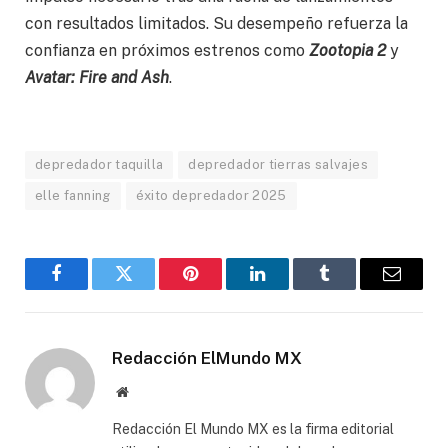
con resultados limitados. Su desempeño refuerza la
confianza en próximos estrenos como
Zootopia 2
y
Avatar: Fire and Ash
.
depredador taquilla
depredador tierras salvajes
elle fanning
éxito depredador 2025
Facebook
Gorjeo
Pinterest
LinkedIn
Tumblr
Correo
electró
Redacción ElMundo MX
Sitio
web
Redacción El Mundo MX es la firma editorial