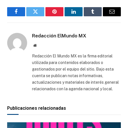
Facebook
Gorjeo
Pinterest
LinkedIn
Tumblr
Correo
electró
Redacción ElMundo MX
Sitio
web
Redacción El Mundo MX es la firma editorial
utilizada para contenidos elaborados o
gestionados por el equipo del sitio. Bajo esta
cuenta se publican notas informativas,
actualizaciones y materiales de interés general
relacionados con la agenda nacional y local.
Publicaciones relacionadas