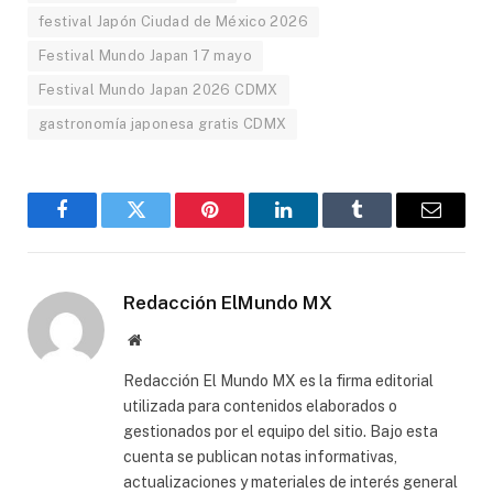
festival Japón Ciudad de México 2026
Festival Mundo Japan 17 mayo
Festival Mundo Japan 2026 CDMX
gastronomía japonesa gratis CDMX
Facebook
Gorjeo
Pinterest
LinkedIn
Tumblr
Correo
electró
Redacción ElMundo MX
Sitio
web
Redacción El Mundo MX es la firma editorial
utilizada para contenidos elaborados o
gestionados por el equipo del sitio. Bajo esta
cuenta se publican notas informativas,
actualizaciones y materiales de interés general