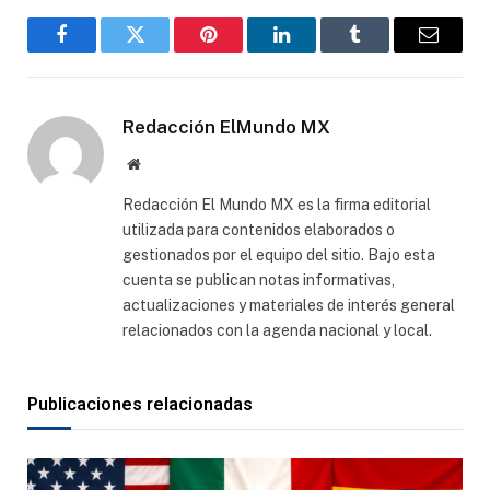
Facebook
Gorjeo
Pinterest
LinkedIn
Tumblr
Correo
electró
Redacción ElMundo MX
Sitio
web
Redacción El Mundo MX es la firma editorial
utilizada para contenidos elaborados o
gestionados por el equipo del sitio. Bajo esta
cuenta se publican notas informativas,
actualizaciones y materiales de interés general
relacionados con la agenda nacional y local.
Publicaciones relacionadas