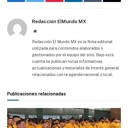
Facebook
Gorjeo
Pinterest
LinkedIn
Tumblr
Correo
electró
Redacción ElMundo MX
Sitio
web
Redacción El Mundo MX es la firma editorial
utilizada para contenidos elaborados o
gestionados por el equipo del sitio. Bajo esta
cuenta se publican notas informativas,
actualizaciones y materiales de interés general
relacionados con la agenda nacional y local.
Publicaciones relacionadas