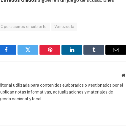
 Estados Unidos
siguen en un juego de acusaciones
Operaciones encubierto
Venezuela
Facebook
Gorjeo
Pinterest
LinkedIn
Tumblr
Correo
electrón
Sitio
web
torial utilizada para contenidos elaborados o gestionados por el
 publican notas informativas, actualizaciones y materiales de
genda nacional y local.