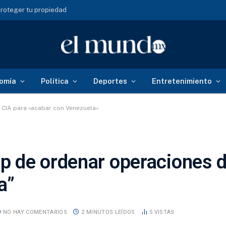
roteger tu propiedad
omía
Política
Deportes
Entretenimiento
 CIA para «acabar con Venezuela»
 de ordenar operaciones de
a”
NO HAY COMENTARIOS
2 MINUTOS LEÍDOS
5
VISTAS