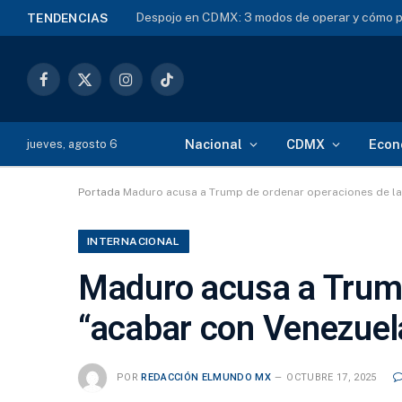
Despojo en CDMX: 3 modos de operar y cómo p
TENDENCIAS
Facebook
X
Instagram
TikTok
(Twitter)
Nacional
CDMX
Econ
jueves, agosto 6
Portada
Maduro acusa a Trump de ordenar operaciones de la
INTERNACIONAL
Maduro acusa a Trump
“acabar con Venezuel
POR
REDACCIÓN ELMUNDO MX
OCTUBRE 17, 2025