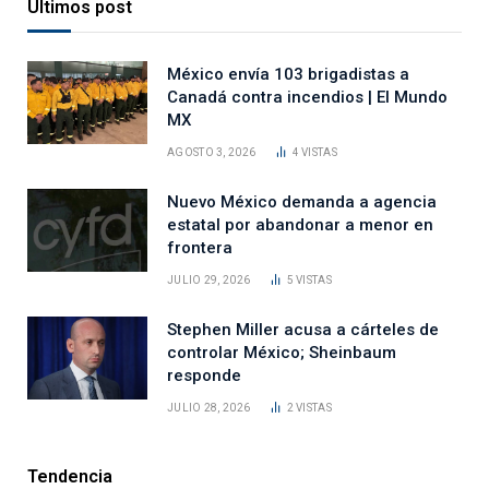
Últimos post
México envía 103 brigadistas a
Canadá contra incendios | El Mundo
MX
AGOSTO 3, 2026
4
VISTAS
Nuevo México demanda a agencia
estatal por abandonar a menor en
frontera
JULIO 29, 2026
5
VISTAS
Stephen Miller acusa a cárteles de
controlar México; Sheinbaum
responde
JULIO 28, 2026
2
VISTAS
Tendencia