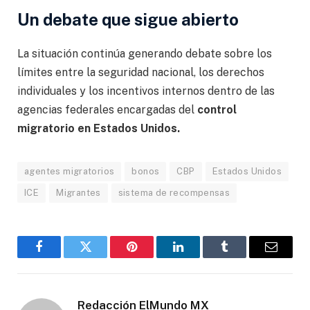
Un debate que sigue abierto
La situación continúa generando debate sobre los
límites entre la seguridad nacional, los derechos
individuales y los incentivos internos dentro de las
agencias federales encargadas del
control
migratorio en Estados Unidos.
agentes migratorios
bonos
CBP
Estados Unidos
ICE
Migrantes
sistema de recompensas
Facebook
Gorjeo
Pinterest
LinkedIn
Tumblr
Correo
electró
Redacción ElMundo MX