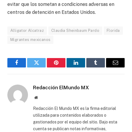
evitar que los sometan a condiciones adversas en
centros de detención en Estados Unidos.
Alligator Alcatraz
Claudia Sheinbaum Pardo
Florida
Migrantes mexicanos
Facebook
Gorjeo
Pinterest
LinkedIn
Tumblr
Correo
electró
Redacción ElMundo MX
Sitio
web
Redacción El Mundo MX es la firma editorial
utilizada para contenidos elaborados o
gestionados por el equipo del sitio. Bajo esta
cuenta se publican notas informativas,