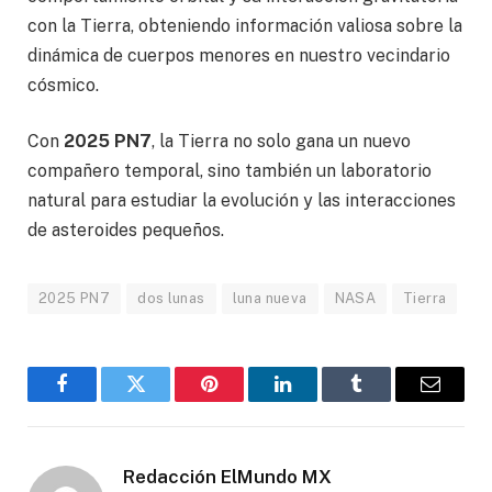
con la Tierra, obteniendo información valiosa sobre la
dinámica de cuerpos menores en nuestro vecindario
cósmico.
Con
2025 PN7
, la Tierra no solo gana un nuevo
compañero temporal, sino también un laboratorio
natural para estudiar la evolución y las interacciones
de asteroides pequeños.
2025 PN7
dos lunas
luna nueva
NASA
Tierra
Facebook
Gorjeo
Pinterest
LinkedIn
Tumblr
Correo
electró
Redacción ElMundo MX