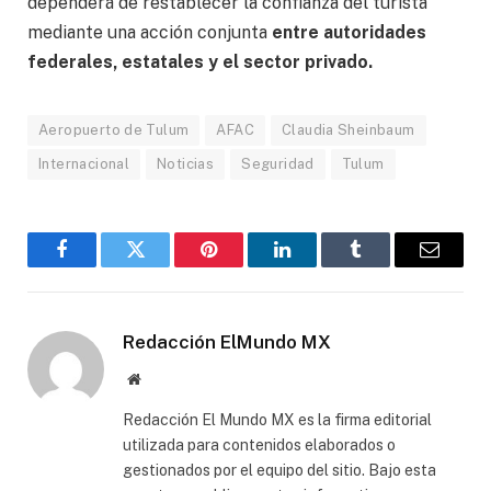
dependerá de restablecer la confianza del turista
mediante una acción conjunta
entre autoridades
federales, estatales y el sector privado.
Aeropuerto de Tulum
AFAC
Claudia Sheinbaum
Internacional
Noticias
Seguridad
Tulum
Facebook
Gorjeo
Pinterest
LinkedIn
Tumblr
Correo
electró
Redacción ElMundo MX
Sitio
web
Redacción El Mundo MX es la firma editorial
utilizada para contenidos elaborados o
gestionados por el equipo del sitio. Bajo esta