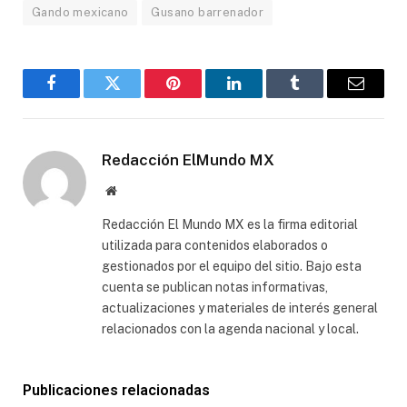
Gando mexicano
Gusano barrenador
Facebook
Gorjeo
Pinterest
LinkedIn
Tumblr
Correo
electró
Redacción ElMundo MX
Sitio
web
Redacción El Mundo MX es la firma editorial
utilizada para contenidos elaborados o
gestionados por el equipo del sitio. Bajo esta
cuenta se publican notas informativas,
actualizaciones y materiales de interés general
relacionados con la agenda nacional y local.
Publicaciones relacionadas