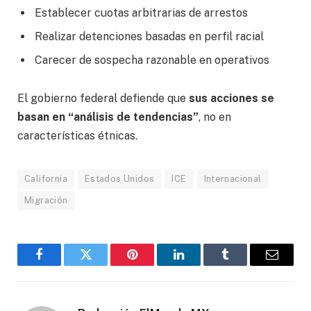
Establecer cuotas arbitrarias de arrestos
Realizar detenciones basadas en perfil racial
Carecer de sospecha razonable en operativos
El gobierno federal defiende que
sus acciones se
basan en “análisis de tendencias”
, no en
características étnicas.
California
Estados Unidos
ICE
Internacional
Migración
Facebook
Gorjeo
Pinterest
LinkedIn
Tumblr
Correo
electró