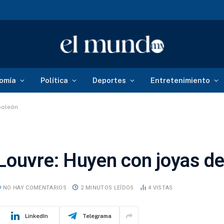
omía
Política
Deportes
Entretenimiento
poleón
Louvre: Huyen con joyas d
NO HAY COMENTARIOS
2 MINUTOS LEÍDOS
4
VISTAS
LinkedIn
Telegrama