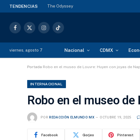
The Odyssey
TENDENCIAS
Facebook
X
Instagram
TikTok
(Twitter)
Nacional
CDMX
Econ
viernes, agosto 7
Portada
Robo en el museo de Louvre: Huyen con joyas de Na
INTERNACIONAL
Robo en el museo de 
POR
REDACCIÓN ELMUNDO MX
OCTUBRE 19, 2025
Facebook
Gorjeo
Pinterest