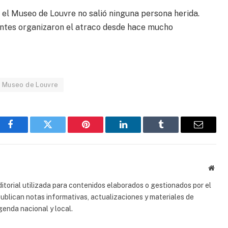
 el Museo de Louvre no salió ninguna persona herida.
entes organizaron el atraco desde hace mucho
l Museo de Louvre
Facebook
Gorjeo
Pinterest
LinkedIn
Tumblr
Correo
electrón
Sitio
web
torial utilizada para contenidos elaborados o gestionados por el
 publican notas informativas, actualizaciones y materiales de
genda nacional y local.