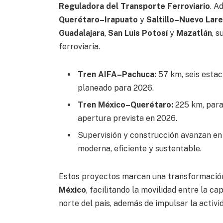
Reguladora del Transporte Ferroviario
. A
Querétaro–Irapuato
y
Saltillo–Nuevo Lar
Guadalajara
,
San Luis Potosí
y
Mazatlán
, 
ferroviaria.
Tren AIFA–Pachuca:
57 km, seis estaci
planeado para 2026.
Tren México–Querétaro:
225 km, parad
apertura prevista en 2026.
Supervisión y construcción avanzan en 
moderna, eficiente y sustentable.
Estos proyectos marcan una transformación 
México
, facilitando la movilidad entre la c
norte del país, además de impulsar la activ