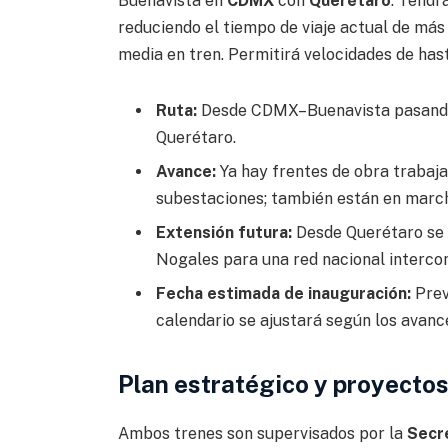
Buenavista en
CDMX
con
Querétaro
. Tendr
reduciendo el tiempo de viaje actual de más
media en tren. Permitirá velocidades de has
Ruta:
Desde CDMX–Buenavista pasando p
Querétaro.
Avance:
Ya hay frentes de obra trabaja
subestaciones; también están en march
Extensión futura:
Desde Querétaro se 
Nogales para una red nacional interco
Fecha estimada de inauguración:
Prev
calendario se ajustará según los avance
Plan estratégico y proyecto
Ambos trenes son supervisados por la
Secre