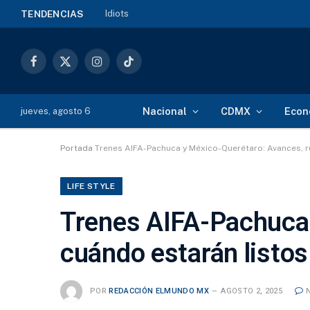
Idiots
TENDENCIAS
Facebook
X
Instagram
TikTok
(Twitter)
Nacional
CDMX
Econ
jueves, agosto 6
Portada
Trenes AIFA-Pachuca y México-Querétaro: Avances, r
LIFE STYLE
Trenes AIFA-Pachuca 
cuándo estarán listos
POR
REDACCIÓN ELMUNDO MX
AGOSTO 2, 2025