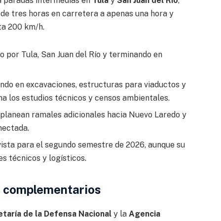
á paradas intermedias en
Tula
y
San Juan del Río
,
 de tres horas en carretera a apenas una hora y
ta 200 km/h.
or Tula, San Juan del Río y terminando en
ndo en excavaciones, estructuras para viaductos y
a los estudios técnicos y censos ambientales.
planean ramales adicionales hacia Nuevo Laredo y
nectada.
ista para el segundo semestre de 2026, aunque su
s técnicos y logísticos.
s complementarios
taría de la Defensa Nacional
y la
Agencia