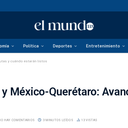
omía
Política
Deportes
Entretenimiento
utas y cuándo estarán listos
y México-Querétaro: Avanc
NO HAY COMENTARIOS
3 MINUTOS LEÍDOS
13
VISTAS