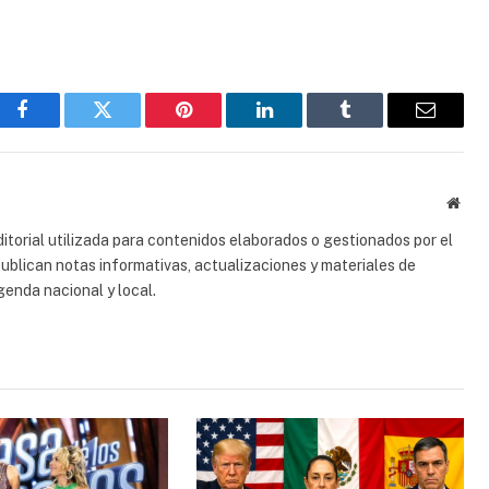
Facebook
Gorjeo
Pinterest
LinkedIn
Tumblr
Correo
electrón
Sitio
web
torial utilizada para contenidos elaborados o gestionados por el
 publican notas informativas, actualizaciones y materiales de
genda nacional y local.