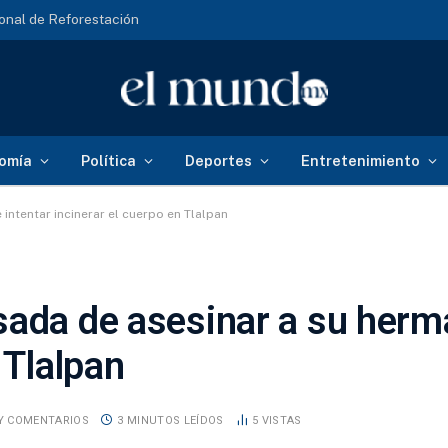
onal de Reforestación
omía
Política
Deportes
Entretenimiento
intentar incinerar el cuerpo en Tlalpan
sada de asesinar a su herm
 Tlalpan
Y COMENTARIOS
3 MINUTOS LEÍDOS
5
VISTAS