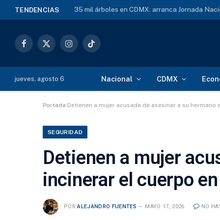
35 mil árboles en CDMX: arranca Jornada Naci
TENDENCIAS
Facebook
X
Instagram
TikTok
(Twitter)
Nacional
CDMX
Econ
jueves, agosto 6
Portada
Detienen a mujer acusada de asesinar a su hermano e 
SEGURIDAD
Detienen a mujer acu
incinerar el cuerpo en
POR
ALEJANDRO FUENTES
MAYO 17, 2026
NO HA