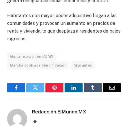
genera desigualdad social, económica y cultural.
Habitantes con mayor poder adquisitivo llegan a las
comunidades y provocan un aumento en precios de
renta y vivienda, lo que desplaza a residentes de bajos
ingresos.
Gentrificación en CDMX
Marcha contra la gentrificación
Migrantes
Facebook
Gorjeo
Pinterest
LinkedIn
Tumblr
Correo
electró
Redacción ElMundo MX
Sitio
web