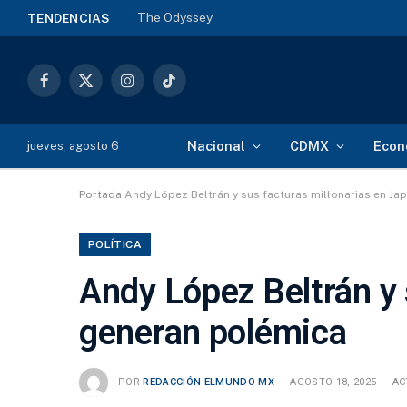
The Odyssey
TENDENCIAS
Facebook
X
Instagram
TikTok
(Twitter)
Nacional
CDMX
Econ
jueves, agosto 6
Portada
Andy López Beltrán y sus facturas millonarias en J
POLÍTICA
Andy López Beltrán y 
generan polémica
POR
REDACCIÓN ELMUNDO MX
AGOSTO 18, 2025
AC