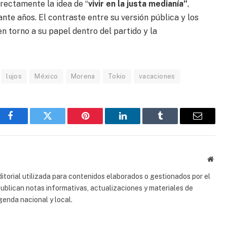
irectamente la idea de “
vivir en la justa medianía”
,
te años. El contraste entre su versión pública y los
en torno a su papel dentro del partido y la
lujos
México
Morena
Tokio
vacaciones
Facebook
Gorjeo
Pinterest
LinkedIn
Tumblr
Correo
electrón
Sitio
web
torial utilizada para contenidos elaborados o gestionados por el
 publican notas informativas, actualizaciones y materiales de
genda nacional y local.