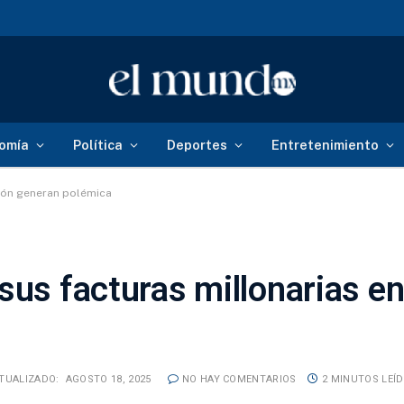
omía
Política
Deportes
Entretenimiento
apón generan polémica
sus facturas millonarias e
TUALIZADO:
AGOSTO 18, 2025
NO HAY COMENTARIOS
2 MINUTOS LEÍ