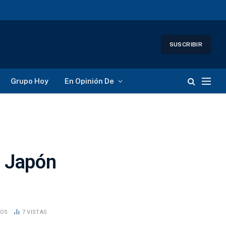
SUSCRIBIR
Grupo Hoy
En Opinión De
n Japón
DOS
7
VISTAS