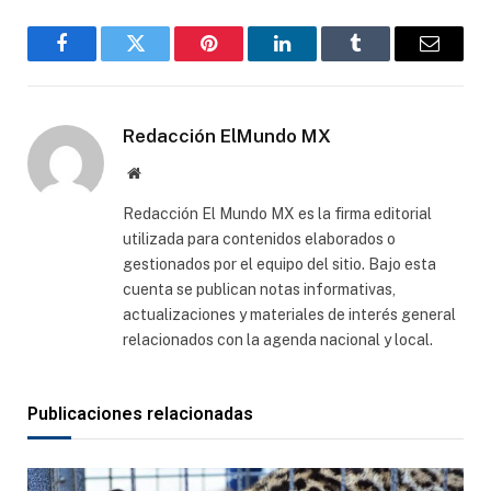
Facebook
Gorjeo
Pinterest
LinkedIn
Tumblr
Correo
electró
Redacción ElMundo MX
Sitio
web
Redacción El Mundo MX es la firma editorial
utilizada para contenidos elaborados o
gestionados por el equipo del sitio. Bajo esta
cuenta se publican notas informativas,
actualizaciones y materiales de interés general
relacionados con la agenda nacional y local.
Publicaciones relacionadas