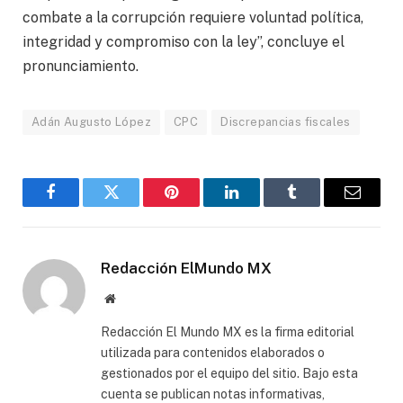
combate a la corrupción requiere voluntad política,
integridad y compromiso con la ley”, concluye el
pronunciamiento.
Adán Augusto López
CPC
Discrepancias fiscales
Facebook
Gorjeo
Pinterest
LinkedIn
Tumblr
Correo
electró
Redacción ElMundo MX
Sitio
web
Redacción El Mundo MX es la firma editorial
utilizada para contenidos elaborados o
gestionados por el equipo del sitio. Bajo esta
cuenta se publican notas informativas,