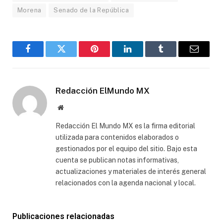
Morena
Senado de la República
Facebook
Gorjeo
Pinterest
LinkedIn
Tumblr
Correo
electró
Redacción ElMundo MX
Sitio
web
Redacción El Mundo MX es la firma editorial
utilizada para contenidos elaborados o
gestionados por el equipo del sitio. Bajo esta
cuenta se publican notas informativas,
actualizaciones y materiales de interés general
relacionados con la agenda nacional y local.
Publicaciones relacionadas