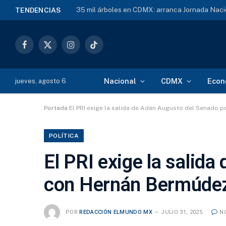
35 mil árboles en CDMX: arranca Jornada Naci
TENDENCIAS
Facebook
X
Instagram
TikTok
(Twitter)
Nacional
CDMX
Econ
jueves, agosto 6
Portada
El PRI exige la salida de Adán Augusto del Senado
POLÍTICA
El PRI exige la salid
con Hernán Bermúde
POR
REDACCIÓN ELMUNDO MX
JULIO 31, 2025
N