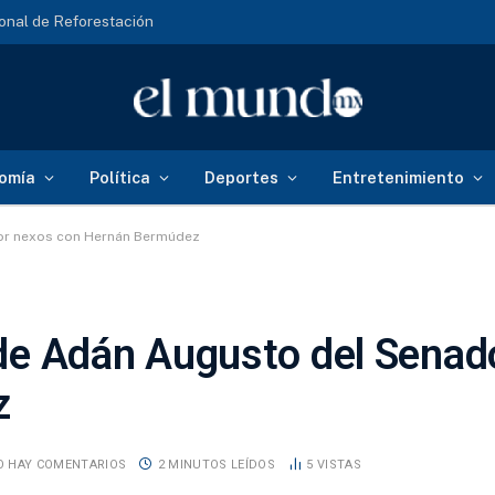
onal de Reforestación
omía
Política
Deportes
Entretenimiento
 por nexos con Hernán Bermúdez
a de Adán Augusto del Senad
z
O HAY COMENTARIOS
2 MINUTOS LEÍDOS
5
VISTAS