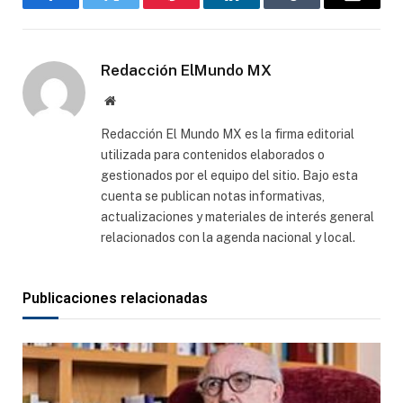
Facebook
Gorjeo
Pinterest
LinkedIn
Tumblr
Correo
electró
Redacción ElMundo MX
Sitio
web
Redacción El Mundo MX es la firma editorial
utilizada para contenidos elaborados o
gestionados por el equipo del sitio. Bajo esta
cuenta se publican notas informativas,
actualizaciones y materiales de interés general
relacionados con la agenda nacional y local.
Publicaciones relacionadas