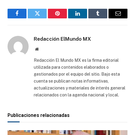
Facebook
Gorjeo
Pinterest
LinkedIn
Tumblr
Correo
electró
Redacción ElMundo MX
Sitio
web
Redacción El Mundo MX es la firma editorial
utilizada para contenidos elaborados o
gestionados por el equipo del sitio. Bajo esta
cuenta se publican notas informativas,
actualizaciones y materiales de interés general
relacionados con la agenda nacional y local.
Publicaciones relacionadas