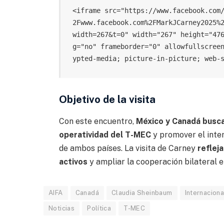
<iframe src="https://www.facebook.com
2Fwww.facebook.com%2FMarkJCarney2025%
width=267&t=0" width="267" height="47
g="no" frameborder="0" allowfullscree
ypted-media; picture-in-picture; web-
Objetivo de la visita
Con este encuentro,
México y Canadá buscan
operatividad del T-MEC
y promover el inte
de ambos países. La visita de Carney
refleja
activos
y ampliar la cooperación bilateral 
AIFA
Canadá
Claudia Sheinbaum
Internaciona
Noticias
Política
T-MEC