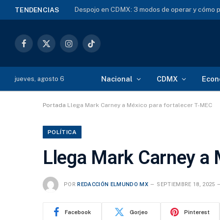
Banxico congelará tasa en 6.5% hasta 2027: 
TENDENCIAS
Facebook
X
Instagram
TikTok
(Twitter)
Nacional
CDMX
Econ
jueves, agosto 6
Portada
Llega Mark Carney a México para fortalecer T-MEC
POLÍTICA
Llega Mark Carney a 
POR
REDACCIÓN ELMUNDO MX
SEPTIEMBRE 18, 2025
Facebook
Gorjeo
Pinterest