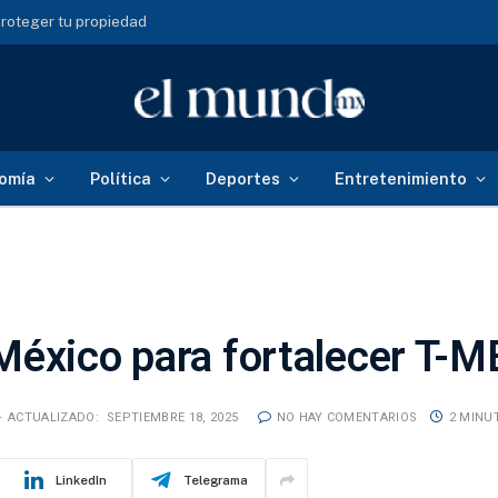
qué esperar según BX+
omía
Política
Deportes
Entretenimiento
México para fortalecer T-
ACTUALIZADO:
SEPTIEMBRE 18, 2025
NO HAY COMENTARIOS
2 MINU
LinkedIn
Telegrama