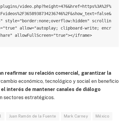
/plugins/video.php?height=476&href=https%3A%2F%
2Fvideos%2F3658938734236746%2F&show_text=false&
6" style="border:none;overflow:hidden" scrollin
n="true" allow="autoplay; clipboard-write; encr
share" allowFullScreen="true"></iframe>
 reafirmar su relación comercial, garantizar la
rcambio económico, tecnológico y social en beneficio
 el interés de mantener canales de diálogo
en sectores estratégicos.
l
Juan Ramón de la Fuente
Mark Carney
México