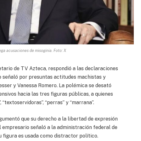
ega acusaciones de misoginia. Foto: X
etario de TV Azteca, respondió a las declaraciones
o señaló por presuntas actitudes machistas y
esser y Vanessa Romero. La polémica se desató
nsivos hacia las tres figuras públicas, a quienes
 “textoservidoras”, “perras” y “marrana”.
gumentó que su derecho a la libertad de expresión
El empresario señaló a la administración federal de
 figura es usada como distractor político.