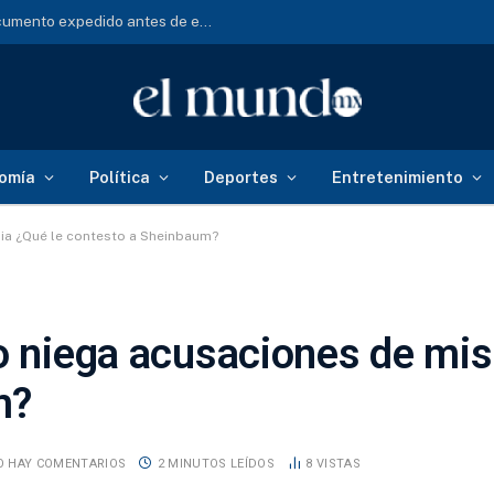
Visa EUA: niegan entrada a mexicanos con documento expedido antes de esta fecha
omía
Política
Deportes
Entretenimiento
nia ¿Qué le contesto a Sheinbaum?
o niega acusaciones de mis
m?
O HAY COMENTARIOS
2 MINUTOS LEÍDOS
8
VISTAS