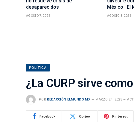
no resuelve crisis de
silvestre c
desaparecidos
México | El
AGOSTO 7, 2026
AGOSTO 3, 2026
POLÍTICA
¿La CURP sirve como 
POR
REDACCIÓN ELMUNDO MX
MARZO 24, 2025
ACT
Facebook
Gorjeo
Pinterest