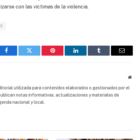
zarse con las víctimas de la violencia.
X
Facebook
Gorjeo
Pinterest
LinkedIn
Tumblr
Correo
electrón
Sitio
web
torial utilizada para contenidos elaborados o gestionados por el
 publican notas informativas, actualizaciones y materiales de
genda nacional y local.