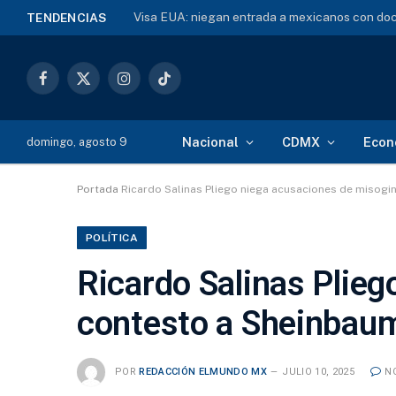
TENDENCIAS
Facebook
X
Instagram
TikTok
(Twitter)
Nacional
CDMX
Econ
domingo, agosto 9
Portada
Ricardo Salinas Pliego niega acusaciones de misogi
POLÍTICA
Ricardo Salinas Plieg
contesto a Sheinbau
POR
REDACCIÓN ELMUNDO MX
JULIO 10, 2025
N