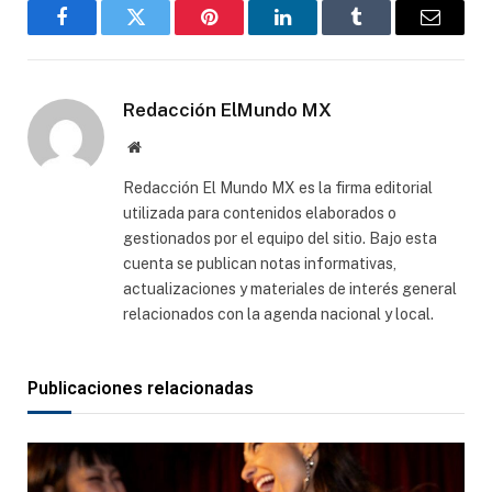
Facebook
Gorjeo
Pinterest
LinkedIn
Tumblr
Correo
electró
Redacción ElMundo MX
Sitio
web
Redacción El Mundo MX es la firma editorial
utilizada para contenidos elaborados o
gestionados por el equipo del sitio. Bajo esta
cuenta se publican notas informativas,
actualizaciones y materiales de interés general
relacionados con la agenda nacional y local.
Publicaciones relacionadas