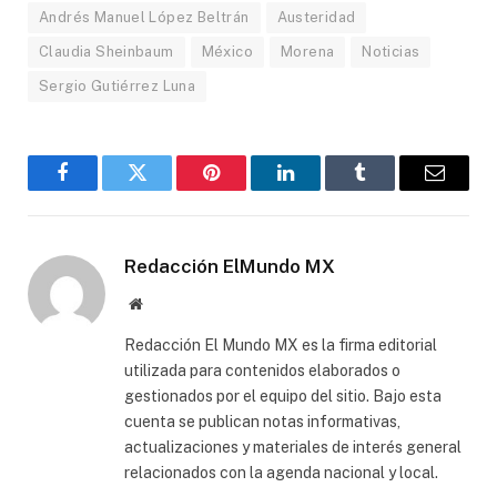
Andrés Manuel López Beltrán
Austeridad
Claudia Sheinbaum
México
Morena
Noticias
Sergio Gutiérrez Luna
Facebook
Gorjeo
Pinterest
LinkedIn
Tumblr
Correo
electró
Redacción ElMundo MX
Sitio
web
Redacción El Mundo MX es la firma editorial
utilizada para contenidos elaborados o
gestionados por el equipo del sitio. Bajo esta
cuenta se publican notas informativas,
actualizaciones y materiales de interés general
relacionados con la agenda nacional y local.