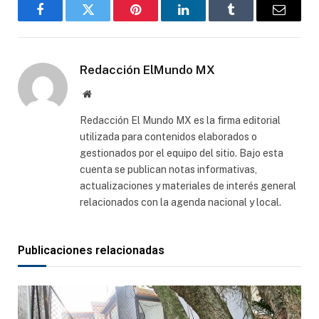
Facebook
Gorjeo
Pinterest
LinkedIn
Tumblr
Correo
electró
Redacción ElMundo MX
Sitio
web
Redacción El Mundo MX es la firma editorial
utilizada para contenidos elaborados o
gestionados por el equipo del sitio. Bajo esta
cuenta se publican notas informativas,
actualizaciones y materiales de interés general
relacionados con la agenda nacional y local.
Publicaciones relacionadas