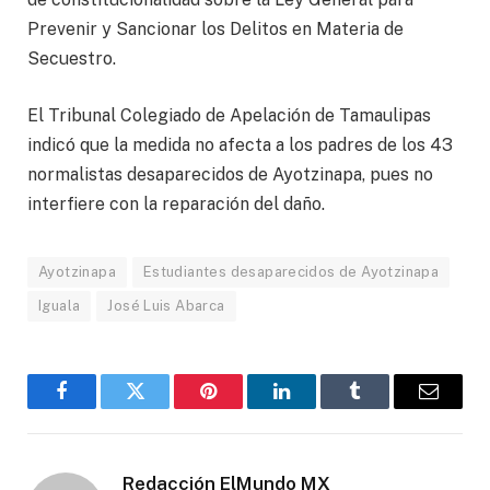
Prevenir y Sancionar los Delitos en Materia de
Secuestro.
El Tribunal Colegiado de Apelación de Tamaulipas
indicó que la medida no afecta a los padres de los 43
normalistas desaparecidos de Ayotzinapa, pues no
interfiere con la reparación del daño.
Ayotzinapa
Estudiantes desaparecidos de Ayotzinapa
Iguala
José Luis Abarca
Facebook
Gorjeo
Pinterest
LinkedIn
Tumblr
Correo
electró
Redacción ElMundo MX