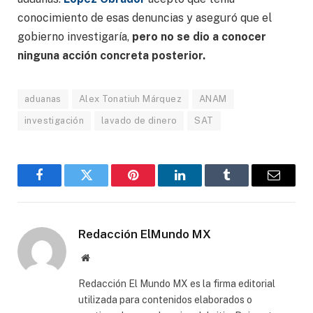
conocimiento de esas denuncias y aseguró que el
gobierno investigaría,
pero no se dio a conocer
ninguna acción concreta posterior.
aduanas
Alex Tonatiuh Márquez
ANAM
investigación
lavado de dinero
SAT
Facebook
Gorjeo
Pinterest
LinkedIn
Tumblr
Correo
electró
Redacción ElMundo MX
Sitio
web
Redacción El Mundo MX es la firma editorial
utilizada para contenidos elaborados o