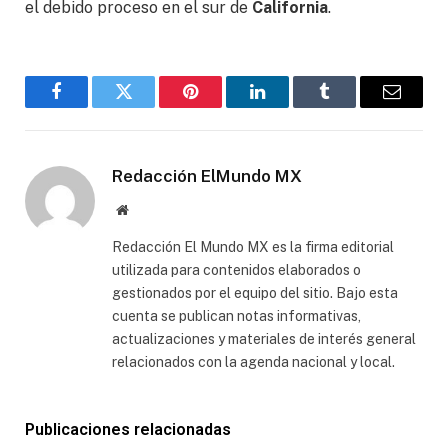
el debido proceso en el sur de
California
.
Facebook
Gorjeo
Pinterest
LinkedIn
Tumblr
Correo
electró
Redacción ElMundo MX
Sitio
web
Redacción El Mundo MX es la firma editorial
utilizada para contenidos elaborados o
gestionados por el equipo del sitio. Bajo esta
cuenta se publican notas informativas,
actualizaciones y materiales de interés general
relacionados con la agenda nacional y local.
Publicaciones relacionadas