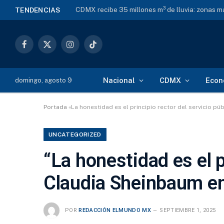
CDMX recibe 35 millones m³ de lluvia: zonas 
TENDENCIAS
Facebook
X
Instagram
TikTok
(Twitter)
Nacional
CDMX
Econ
domingo, agosto 9
Portada
«La honestidad es el principio rector del servicio p
UNCATEGORIZED
“La honestidad es el p
Claudia Sheinbaum en
POR
REDACCIÓN ELMUNDO MX
SEPTIEMBRE 1, 2025