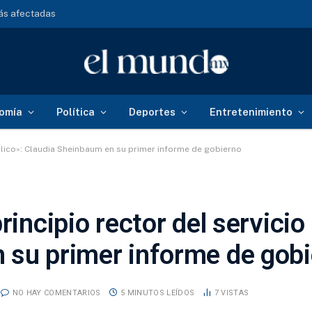
más afectadas
omía
Política
Deportes
Entretenimiento
úblico»: Claudia Sheinbaum en su primer informe de gobierno
rincipio rector del servicio 
 su primer informe de gob
NO HAY COMENTARIOS
5 MINUTOS LEÍDOS
7
VISTAS