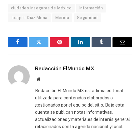
ciudades inseguras de México
Información
Joaquín Diaz Mena
Mérida
Seguridad
Facebook
Gorjeo
Pinterest
LinkedIn
Tumblr
Correo
electró
Redacción ElMundo MX
Sitio
web
Redacción El Mundo MX es la firma editorial
utilizada para contenidos elaborados o
gestionados por el equipo del sitio. Bajo esta
cuenta se publican notas informativas,
actualizaciones y materiales de interés general
relacionados con la agenda nacional y local.