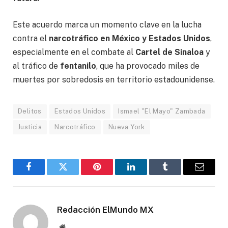
Este acuerdo marca un momento clave en la lucha
contra el
narcotráfico en México y Estados Unidos
,
especialmente en el combate al
Cartel de Sinaloa
y
al tráfico de
fentanilo
, que ha provocado miles de
muertes por sobredosis en territorio estadounidense.
Delitos
Estados Unidos
Ismael "El Mayo" Zambada
Justicia
Narcotráfico
Nueva York
Facebook
Gorjeo
Pinterest
LinkedIn
Tumblr
Correo
electró
Redacción ElMundo MX
Sitio