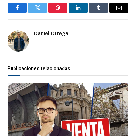
Facebook
Gorjeo
Pinterest
LinkedIn
Tumblr
Correo
electró
Daniel Ortega
Publicaciones relacionadas