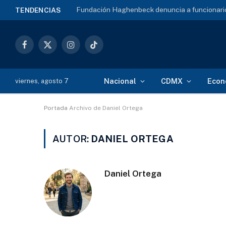
Fundación Haghenbeck denuncia a funcionario
TENDENCIAS
Facebook
X
Instagram
TikTok
(Twitter)
Nacional
CDMX
Econ
viernes, agosto 7
Portada
Archivo de Daniel Ortega
AUTOR:
DANIEL ORTEGA
Daniel Ortega