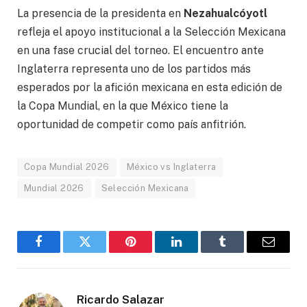
La presencia de la presidenta en
Nezahualcóyotl
refleja el apoyo institucional a la Selección Mexicana
en una fase crucial del torneo. El encuentro ante
Inglaterra representa uno de los partidos más
esperados por la afición mexicana en esta edición de
la Copa Mundial, en la que México tiene la
oportunidad de competir como país anfitrión.
Copa Mundial 2026
México vs Inglaterra
Mundial 2026
Selección Mexicana
Facebook
Gorjeo
Pinterest
LinkedIn
Tumblr
Correo
electró
Ricardo Salazar