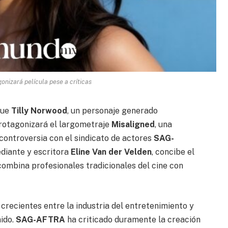
onizará película pese a críticas
que
Tilly Norwood
, un personaje generado
protagonizará el largometraje
Misaligned
, una
ontroversia con el sindicato de actores
SAG-
ediante y escritora
Eline Van der Velden
, concibe el
ombina profesionales tradicionales del cine con
 crecientes entre la industria del entretenimiento y
nido.
SAG-AFTRA
ha criticado duramente la creación