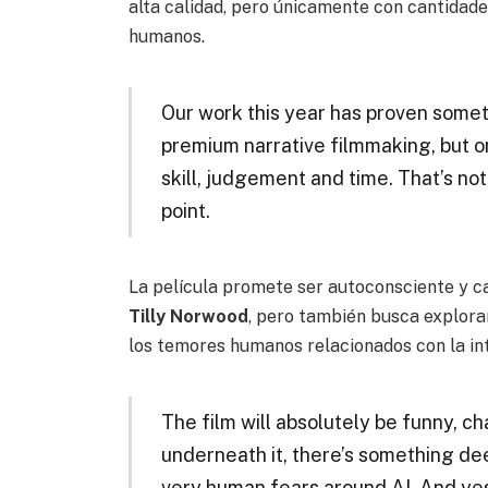
alta calidad, pero únicamente con cantidades
humanos.
Our work this year has proven somet
premium narrative filmmaking, but o
skill, judgement and time. That’s not
point.
La película promete ser autoconsciente y ca
Tilly Norwood
, pero también busca explora
los temores humanos relacionados con la inte
The film will absolutely be funny, ch
underneath it, there’s something de
very human fears around AI. And yes, 