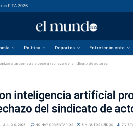
 tras FIFA 2026
omía
Política
Deportes
Entretenimiento
gonizará largometraje pese a rechazo del sindicato de actores
n inteligencia artificial pr
echazo del sindicato de act
:
JULIO 6, 2026
NO HAY COMENTARIOS
5 MINUTOS LEÍDOS
7
VIST