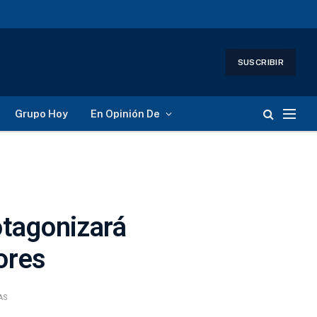
SUSCRIBIR
Grupo Hoy
En Opinión De
otagonizará
ores
AS