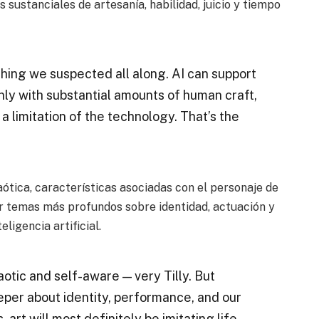
 sustanciales de artesanía, habilidad, juicio y tiempo
hing we suspected all along. AI can support
nly with substantial amounts of human craft,
 a limitation of the technology. That’s the
ótica, características asociadas con el personaje de
r temas más profundos sobre identidad, actuación y
ligencia artificial.
aotic and self-aware — very Tilly. But
eper about identity, performance, and our
art will most definitely be imitating life.