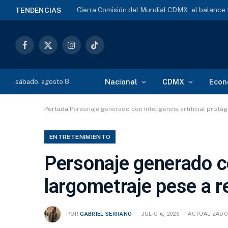
Cierra Comisión del Mundial CDMX: el balance
TENDENCIAS
Facebook
X
Instagram
TikTok
(Twitter)
Nacional
CDMX
Econ
sábado, agosto 8
Portada
Personaje generado con inteligencia artificial prota
ENTRETENIMIENTO
Personaje generado co
largometraje pese a r
POR
GABRIEL SERRANO
JULIO 6, 2026
ACTUALIZADO