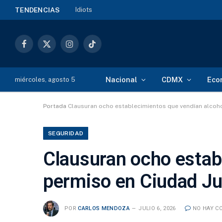
Idiots
TENDENCIAS
Facebook
X
Instagram
TikTok
(Twitter)
Nacional
CDMX
Eco
miércoles, agosto 5
Portada
Clausuran ocho establecimientos que vendían alcoho
SEGURIDAD
Clausuran ocho estab
permiso en Ciudad Ju
POR
CARLOS MENDOZA
JULIO 6, 2026
NO HAY C