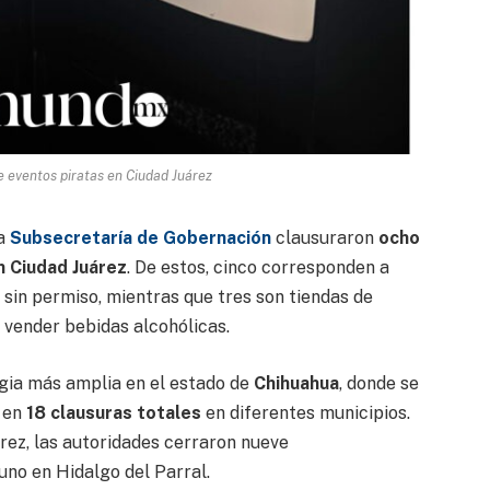
 eventos piratas en Ciudad Juárez
la
Subsecretaría de Gobernación
clausuraron
ocho
n Ciudad Juárez
. De estos, cinco corresponden a
sin permiso, mientras que tres son tiendas de
 vender bebidas alcohólicas.
gia más amplia en el estado de
Chihuahua
, donde se
 en
18 clausuras totales
en diferentes municipios.
rez, las autoridades cerraron nueve
no en Hidalgo del Parral.