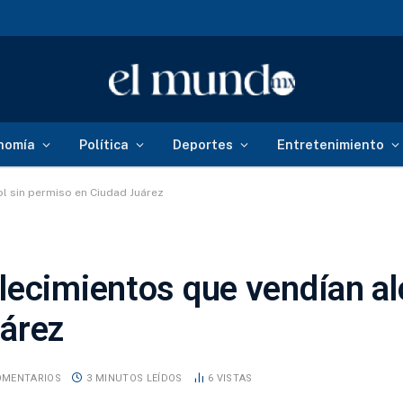
nomía
Política
Deportes
Entretenimiento
l sin permiso en Ciudad Juárez
lecimientos que vendían al
árez
OMENTARIOS
3 MINUTOS LEÍDOS
6
VISTAS