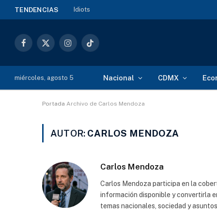
Idiots
TENDENCIAS
Facebook
X
Instagram
TikTok
(Twitter)
Nacional
CDMX
Eco
miércoles, agosto 5
Portada
Archivo de Carlos Mendoza
AUTOR:
CARLOS MENDOZA
Carlos Mendoza
Carlos Mendoza participa en la cobert
información disponible y convertirla 
temas nacionales, sociedad y asuntos