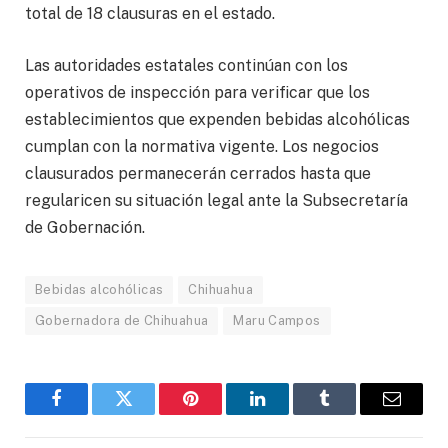
total de 18 clausuras en el estado.
Las autoridades estatales continúan con los
operativos de inspección para verificar que los
establecimientos que expenden bebidas alcohólicas
cumplan con la normativa vigente. Los negocios
clausurados permanecerán cerrados hasta que
regularicen su situación legal ante la Subsecretaría
de Gobernación.
Bebidas alcohólicas
Chihuahua
Gobernadora de Chihuahua
Maru Campos
Facebook
Gorjeo
Pinterest
LinkedIn
Tumblr
Correo
electró