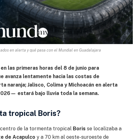
tados en alerta y qué pasa con el Mundial en Guadalajara
 en las primeras horas del 8 de junio para
ue avanza lentamente hacia las costas de
a naranja; Jalisco, Colima y Michoacán en alerta
2026— estará bajo lluvia toda la semana.
a tropical Boris?
l centro de la tormenta tropical
Boris
se localizaba a
te de Acapulco
y a 70 km al oeste-suroeste de