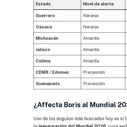
Estado
Nivel de alerta
Guerrero
Naranja
Oaxaca
Naranja
Michoacán
Amarilla
Jalisco
Amarilla
Colima
Amarilla
CDMX / Edomex
Precaución
Guanajuato
Precaución
¿Affecta Boris al Mundial 2
Uno de los ángulos más buscados hoy es si l
la
inauguración del Mundial 2026
, cuya se