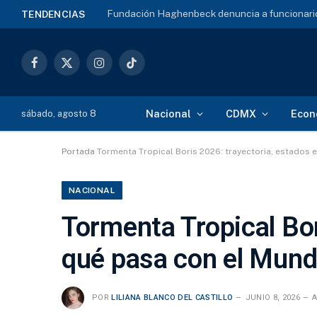
Fundación Haghenbeck denuncia a funcionario
TENDENCIAS
Facebook
X
Instagram
TikTok
(Twitter)
Nacional
CDMX
Econ
sábado, agosto 8
Portada
Tormenta Tropical Boris 2026: trayectoria, estados e
NACIONAL
Tormenta Tropical Bor
qué pasa con el Mundi
POR
LILIANA BLANCO DEL CASTILLO
JUNIO 8, 2026