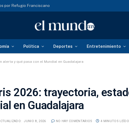
s por Refugio Franciscano
omía
Política
Deportes
Entretenimiento
n alerta y qué pasa con el Mundial en Guadalajara
is 2026: trayectoria, estad
al en Guadalajara
ACTUALIZADO:
JUNIO 8, 2026
NO HAY COMENTARIOS
4 MINUTOS LEÍD