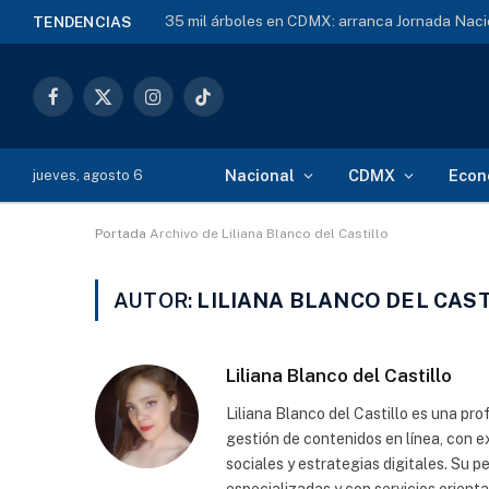
35 mil árboles en CDMX: arranca Jornada Naci
TENDENCIAS
Facebook
X
Instagram
TikTok
(Twitter)
Nacional
CDMX
Econ
jueves, agosto 6
Portada
Archivo de Liliana Blanco del Castillo
AUTOR:
LILIANA BLANCO DEL CAS
Liliana Blanco del Castillo
Liliana Blanco del Castillo es una prof
gestión de contenidos en línea, con 
sociales y estrategias digitales. Su p