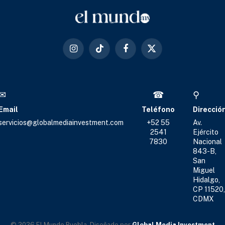
Instagram
TikTok
Facebook
X
(Twitter)
✉
☎
⚲
Email
Teléfono
Direcció
servicios@globalmediainvestment.com
+52 55
Av.
2541
Ejército
7830
Nacional
843-B,
San
Miguel
Hidalgo,
CP 11520,
CDMX
© 2026 El Mundo Puebla. Diseñado por
Global Media Investment