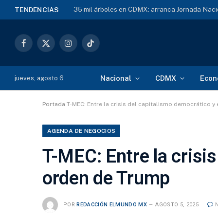
35 mil árboles en CDMX: arranca Jornada Naci
TENDENCIAS
Facebook
X
Instagram
TikTok
(Twitter)
Nacional
CDMX
Econ
jueves, agosto 6
Portada
T-MEC: Entre la crisis del capitalismo democrático y
AGENDA DE NEGOCIOS
T-MEC: Entre la crisi
orden de Trump
POR
REDACCIÓN ELMUNDO MX
AGOSTO 5, 2025