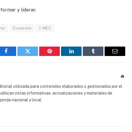
sformar y liderar.
tur
Economía
T-MEC
Facebook
Gorjeo
Pinterest
LinkedIn
Tumblr
Correo
electrón
Sitio
web
torial utilizada para contenidos elaborados o gestionados por el
 publican notas informativas, actualizaciones y materiales de
genda nacional y local.