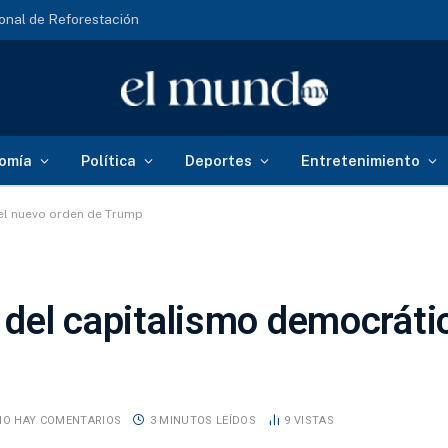
onal de Reforestación
omía
Política
Deportes
Entretenimiento
 el nuevo orden de Trump
s del capitalismo democráti
NO HAY COMENTARIOS
3 MINUTOS LEÍDOS
9
VISTAS