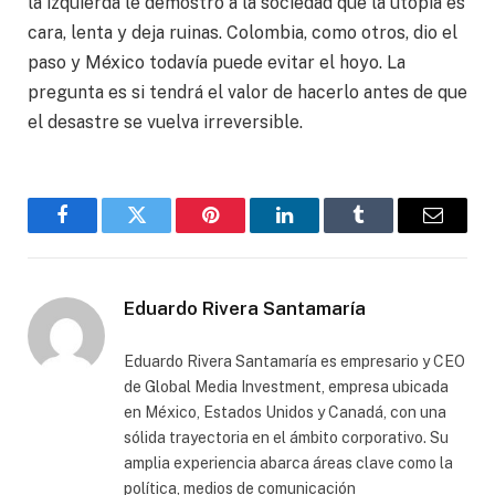
la izquierda le demostró a la sociedad que la utopía es
cara, lenta y deja ruinas. Colombia, como otros, dio el
paso y México todavía puede evitar el hoyo. La
pregunta es si tendrá el valor de hacerlo antes de que
el desastre se vuelva irreversible.
Facebook
Gorjeo
Pinterest
LinkedIn
Tumblr
Correo
electró
Eduardo Rivera Santamaría
Eduardo Rivera Santamaría es empresario y CEO
de Global Media Investment, empresa ubicada
en México, Estados Unidos y Canadá, con una
sólida trayectoria en el ámbito corporativo. Su
amplia experiencia abarca áreas clave como la
política, medios de comunicación